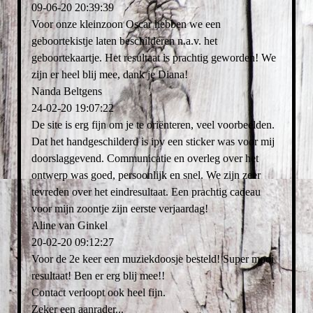
09-06-20
20:39:39
Voor onze kleinzoon Oscar hebben we een
geboortekistje laten beschilderen n.a.v. het
geboortekaartje. Het resultaat is prachtig geworden! We
zijn er heel blij mee, dank je Diana!
Nanda Beltgens
24-02-20
19:07:22
De site is erg fijn om je te oriënteren, veel voorbeelden.
Dat het handgeschilderd is ipv een sticker was voor mij
doorslaggevend. Communicatie en overleg over het
ontwerp was goed, persoonlijk en snel. We zijn zeer
tevreden over het eindresultaat. Een prachtig cadeau
voor mijn zoontje zijn eerste verjaardag!
Aline van Ginkel
20-02-20
09:12:27
Voor de 2e keer een muziekdoosje besteld! Super mooi
resultaat! Ben er erg blij mee!!
Contact verloopt ook heel fijn.
Zeker een aanrader...