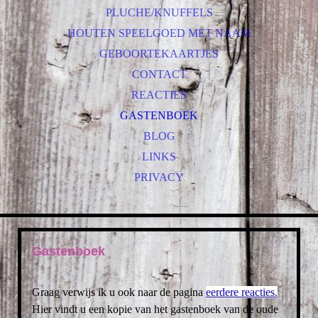
PLUCHE/KNUFFELS
HOUTEN SPEELGOED MET NAAM
GEBOORTEKAARTJES
CONTACT
REACTIES
GASTENBOEK
BLOG
LINKS
PRIVACY
Gastenboek
Graag verwijs ik u ook naar de pagina
eerdere reacties.
Hier vindt u een kopie van het gastenboek van de oude