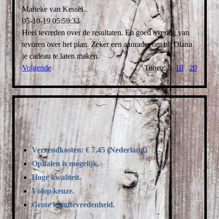
Marieke van Kessel
05-10-19
05:59:33
Heel tevreden over de resultaten. En goed overleg van
tevoren over het plan. Zeker een aanrader om bij Diana
je cadeau te laten maken.
Volgende
Tonen: 5
10
20
Verzendkosten: € 7,45 (Nederland)
Ophalen is mogelijk.
Hoge kwaliteit.
Volop keuze.
Grote klanttevredenheid.