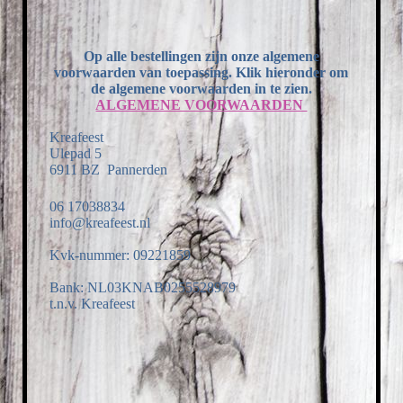
Op alle bestellingen zijn onze algemene
voorwaarden van toepassing. Klik hieronder om
de algemene voorwaarden in te zien.
ALGEMENE VOORWAARDEN
Kreafeest
Ulepad 5
6911 BZ Pannerden
06 17038834
info@kreafeest.nl
Kvk-nummer: 09221859
Bank: NL03KNAB0255528979
t.n.v. Kreafeest