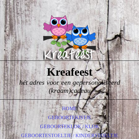
Kreafeest
hét adres voor een gepersonaliseerd
(kraam)cadeau
HOME
GEBOORTEKISTJE
GEBOORTEKLOK / KLOK
GEBOORTESTOELTJE / KINDERSTOELTJE