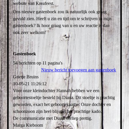
website van Kreafeest.
Ons nieuwe gastenboek zou ik natuurlijk ook graag
gevuld zien. Heeft u zin en tijd om te schrijven in mijn
gastenboek? Ik hoor graag van u en uw reactie is dan
ook zeer welkom!
Gastenboek
54 berichten op 11 pagina's
Nieuw bericht toevoegen aan gastenboek
Grietje Bruins
10-05-21
11:26:12
Voor onze kleindochter Hannah hebben we een
geboortestoeltje besteld bij Diana. Dit stoeltje is prachtig
geworden, exact het geboortekaartje. Onze dochter en
schoonzoon zijn heel blij met het prachtige kado.
De communicatie met Diana verliep prettig.
Marga Kieboom