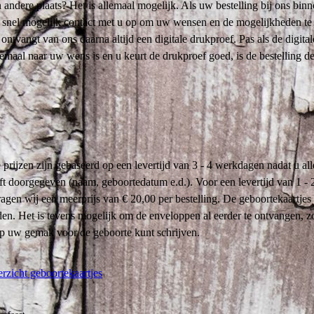
 andere plaats? Het is allemaal mogelijk. Als uw bestelling bij ons binn
 snel mogelijk contact met u op om uw wensen en de mogelijkheden te
ontvangt van ons daarna altijd een digitale drukproef. Pas als de digital
emaal naar uw wens is en u keurt de drukproef goed, is de bestelling def
prijzen zijn gebaseerd op een levertijd van 3 - 4 werkdagen nadat u all
t doorgegeven (naam, geboortedatum e.d.). Voor een levertijd van 1 - 
gen wij een meerprijs van € 20,00 per bestelling. De geboortekaartje
den. Het is tevens mogelijk om de enveloppen al eerder te ontvangen, z
op uw gemak voor de geboorte kunt schrijven.
erzicht geboortekaartjes