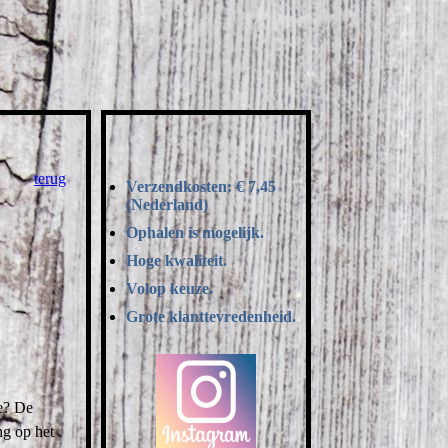
terug
Verzendkosten: € 7,45
(Nederland)
Ophalen is mogelijk.
Hoge kwaliteit.
Volop keuze.
Grote klanttevredenheid.
pe? De
ng op het