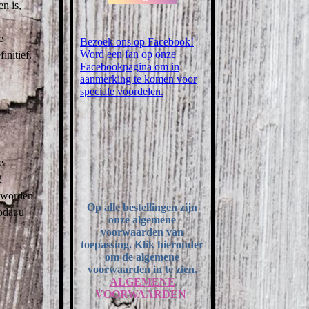
en is,
e
Bezoek ons op Facebook!
Word een fan op onze
initief.
Facebookpagina om in
aanmerking te komen voor
speciale voordelen.
e
2
s worden
Op alle bestellingen zijn
odat u
onze algemene
voorwaarden van
toepassing. Klik hieronder
om de algemene
voorwaarden in te zien.
ALGEMENE
VOORWAARDEN