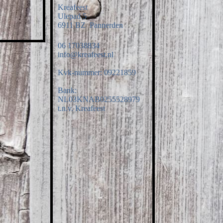
Kreafeest
Ulepad 5
6911 BZ Pannerden
06 17038834
info@kreafeest.nl
Kvk-nummer: 09221859
Bank:
NL03KNAB0255528979
t.n.v. Kreafeest