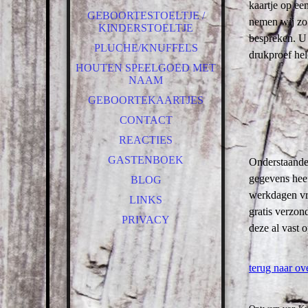
kaartje op een
GEBOORTESTOELTJE /
nemen wij zo
KINDERSTOELTJE
bespreken. U 
PLUCHE/KNUFFELS
drukproef hel
HOUTEN SPEELGOED MET
NAAM
GEBOORTEKAARTJES
CONTACT
REACTIES
GASTENBOEK
Onderstaande 
gegevens heef
BLOG
werkdagen vra
LINKS
gratis verzon
PRIVACY
deze al vast 
terug naar ov