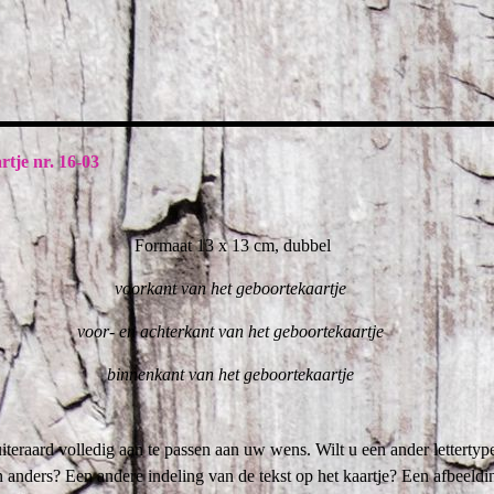
tje nr. 16-03
Formaat 13 x 13 cm, dubbel
voorkant van het geboortekaartje
voor- en achterkant van het geboortekaartje
binnenkant van het geboortekaartje
uiteraard volledig aan te passen aan uw wens. Wilt u een ander letterty
n anders? Een andere indeling van de tekst op het kaartje? Een afbeeldi