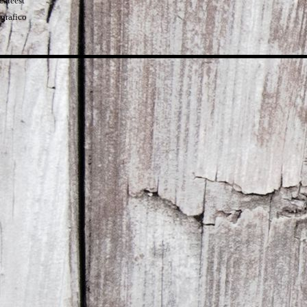
eafeest
grafico