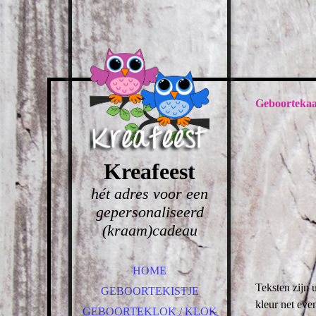
Geboortekaar
Kreafeest
hét adres voor een
gepersonaliseerd
(kraam)cadeau
HOME
Teksten zijn 
GEBOORTEKISTJE
kleur net eve
GEBOORTEKLOK / KLOK